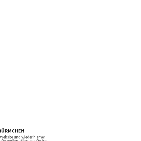
WÜRMCHEN
 Website und wieder hierher
e wollen. Alles was Sie tun