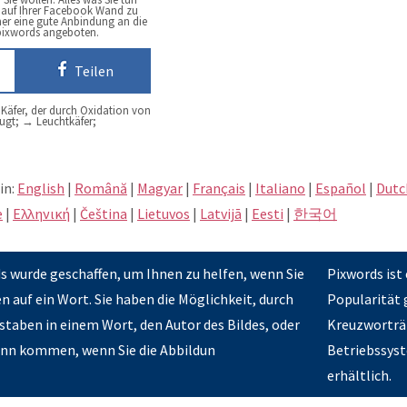
e auf Ihrer Facebook Wand zu
mer eine gute Anbindung an die
 pixwords angeboten.
Teilen
Käfer, der durch Oxidation von
zeugt; → Leuchtkäfer;
in:
English
|
Română
|
Magyar
|
Français
|
Italiano
|
Español
|
Dutc
e
|
Eλληνική
|
Čeština
|
Lietuvos
|
Latvijā
|
Eesti
|
한국어
 wurde geschaffen, um Ihnen zu helfen, wenn Sie
Pixwords ist 
auf ein Wort. Sie haben die Möglichkeit, durch
Popularität 
staben in einem Wort, den Autor des Bildes, oder
Kreuzworträt
Sinn kommen, wenn Sie die Abbildun
Betriebssyst
erhältlich.