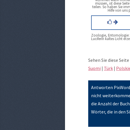
müssen, ist diese Seit
teilen. So haben Sie im
Hilfe von uns
Zoologie, Entomologie: 
Luciferin kaltes Licht er
Sehen Sie diese Seite 
Suomi
|
Türk
|
Polski
Antworten PixWords
nicht weiterkommen 
die Anzahl der Buch
Wörter, die in den 