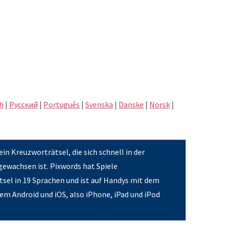
h
|
Pусский
|
Português
|
Svenska
|
Danske
|
Norsk
|
ein Kreuzworträtsel, die sich schnell in der
gewachsen ist. Pixwords hat Spiele
sel in 19 Sprachen und ist auf Handys mit dem
em Android und iOS, also iPhone, iPad und iPod