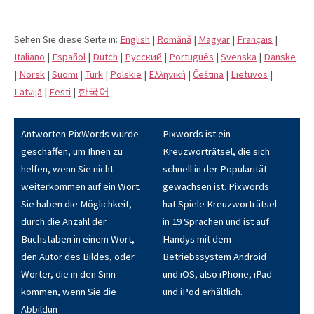
Sehen Sie diese Seite in:
English
|
Română
|
Magyar
|
Français
|
Italiano
|
Español
|
Dutch
|
Pусский
|
Português
|
Svenska
|
Danske
|
Norsk
|
Suomi
|
Türk
|
Polskie
|
Eλληνική
|
Čeština
|
Lietuvos
|
Latvijā
|
Eesti
|
한국어
Antworten PixWords wurde
Pixwords ist ein
geschaffen, um Ihnen zu
Kreuzworträtsel, die sich
helfen, wenn Sie nicht
schnell in der Popularität
weiterkommen auf ein Wort.
gewachsen ist. Pixwords
Sie haben die Möglichkeit,
hat Spiele Kreuzworträtsel
durch die Anzahl der
in 19 Sprachen und ist auf
Buchstaben in einem Wort,
Handys mit dem
den Autor des Bildes, oder
Betriebssystem Android
Wörter, die in den Sinn
und iOS, also iPhone, iPad
kommen, wenn Sie die
und iPod erhältlich.
Abbildun