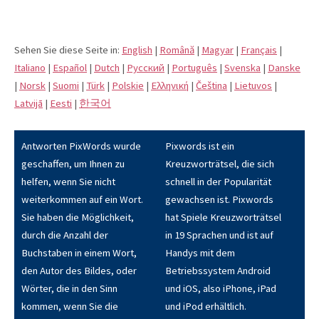
Sehen Sie diese Seite in:
English
|
Română
|
Magyar
|
Français
|
Italiano
|
Español
|
Dutch
|
Pусский
|
Português
|
Svenska
|
Danske
|
Norsk
|
Suomi
|
Türk
|
Polskie
|
Eλληνική
|
Čeština
|
Lietuvos
|
Latvijā
|
Eesti
|
한국어
Antworten PixWords wurde
Pixwords ist ein
geschaffen, um Ihnen zu
Kreuzworträtsel, die sich
helfen, wenn Sie nicht
schnell in der Popularität
weiterkommen auf ein Wort.
gewachsen ist. Pixwords
Sie haben die Möglichkeit,
hat Spiele Kreuzworträtsel
durch die Anzahl der
in 19 Sprachen und ist auf
Buchstaben in einem Wort,
Handys mit dem
den Autor des Bildes, oder
Betriebssystem Android
Wörter, die in den Sinn
und iOS, also iPhone, iPad
kommen, wenn Sie die
und iPod erhältlich.