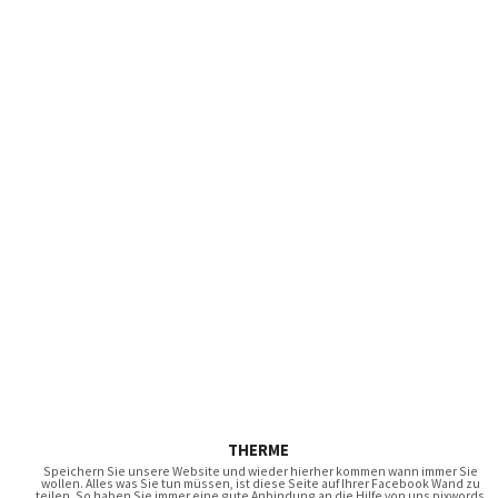
THERME
Speichern Sie unsere Website und wieder hierher kommen wann immer Sie
wollen. Alles was Sie tun müssen, ist diese Seite auf Ihrer Facebook Wand zu
teilen. So haben Sie immer eine gute Anbindung an die Hilfe von uns pixwords