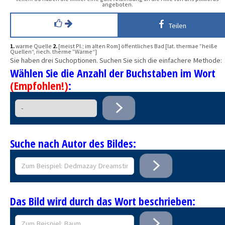
angeboten.
Teilen
1.
warme Quelle
2.
[meist Pl.; im alten Rom] öffentliches Bad [lat. thermae ”heiße
Quellen“, riech. therme ”Wärme“]
Sie haben drei Suchoptionen. Suchen Sie sich die einfachere Methode:
Wählen Sie die Anzahl der Buchstaben im Wort
(Empfohlen!)
:
Suche nach Autor des Bildes:
Das Bild wird durch das Wort beschrieben: