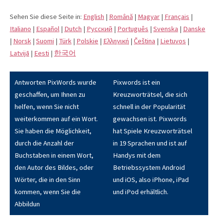
Sehen Sie diese Seite in:
English
|
Română
|
Magyar
|
Français
|
Italiano
|
Español
|
Dutch
|
Pусский
|
Português
|
Svenska
|
Danske
|
Norsk
|
Suomi
|
Türk
|
Polskie
|
Eλληνική
|
Čeština
|
Lietuvos
|
Latvijā
|
Eesti
|
한국어
Antworten PixWords wurde
Pixwords ist ein
geschaffen, um Ihnen zu
Kreuzworträtsel, die sich
helfen, wenn Sie nicht
schnell in der Popularität
weiterkommen auf ein Wort.
gewachsen ist. Pixwords
Sie haben die Möglichkeit,
hat Spiele Kreuzworträtsel
durch die Anzahl der
in 19 Sprachen und ist auf
Buchstaben in einem Wort,
Handys mit dem
den Autor des Bildes, oder
Betriebssystem Android
Wörter, die in den Sinn
und iOS, also iPhone, iPad
kommen, wenn Sie die
und iPod erhältlich.
Abbildun