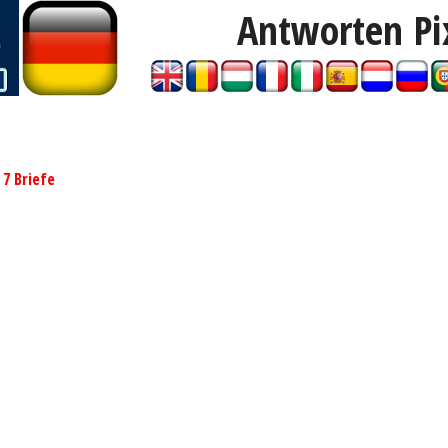
Antworten P
»
7 Briefe