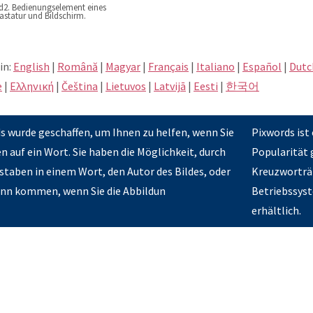
d2. Bedienungselement eines
astatur und Bildschirm.
in:
English
|
Română
|
Magyar
|
Français
|
Italiano
|
Español
|
Dutc
e
|
Eλληνική
|
Čeština
|
Lietuvos
|
Latvijā
|
Eesti
|
한국어
 wurde geschaffen, um Ihnen zu helfen, wenn Sie
Pixwords ist 
auf ein Wort. Sie haben die Möglichkeit, durch
Popularität 
staben in einem Wort, den Autor des Bildes, oder
Kreuzworträt
Sinn kommen, wenn Sie die Abbildun
Betriebssyst
erhältlich.