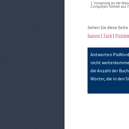
1. Vorsprung an der Wan
Computers: Einheit aus T
Sehen Sie diese Seite 
Suomi
|
Türk
|
Polski
Antworten PixWords
nicht weiterkommen 
die Anzahl der Buch
Wörter, die in den 