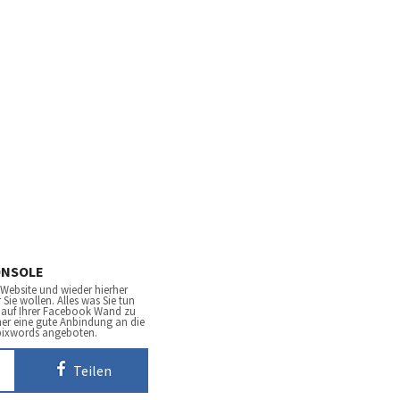
NSOLE
 Website und wieder hierher
e wollen. Alles was Sie tun
e auf Ihrer Facebook Wand zu
mer eine gute Anbindung an die
 pixwords angeboten.
Teilen