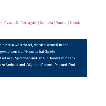
h
|
Pусский
|
Português
|
Svenska
|
Danske
|
Norsk
|
ein Kreuzworträtsel, die sich schnell in der
gewachsen ist. Pixwords hat Spiele
sel in 19 Sprachen und ist auf Handys mit dem
em Android und iOS, also iPhone, iPad und iPod