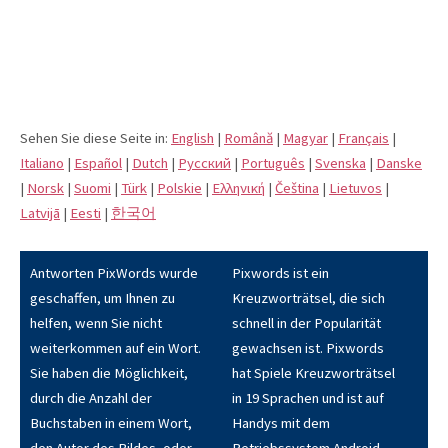
Sehen Sie diese Seite in:
English
|
Română
|
Magyar
|
Français
|
Italiano
|
Español
|
Dutch
|
Pусский
|
Português
|
Svenska
|
Danske
|
Norsk
|
Suomi
|
Türk
|
Polskie
|
Eλληνική
|
Čeština
|
Lietuvos
|
Latvijā
|
Eesti
|
한국어
Antworten PixWords wurde
Pixwords ist ein
geschaffen, um Ihnen zu
Kreuzworträtsel, die sich
helfen, wenn Sie nicht
schnell in der Popularität
weiterkommen auf ein Wort.
gewachsen ist. Pixwords
Sie haben die Möglichkeit,
hat Spiele Kreuzworträtsel
durch die Anzahl der
in 19 Sprachen und ist auf
Buchstaben in einem Wort,
Handys mit dem